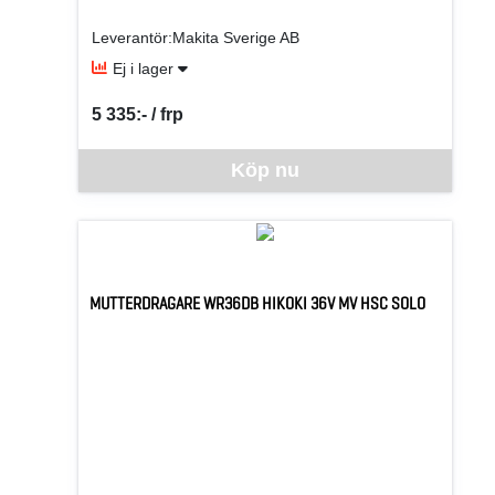
Leverantör:Makita Sverige AB
Ej i lager
5 335:- / frp
SEK per FRP
Denna vara går inte att beställa via webben just nu, vänlige
Köp nu
MUTTERDRAGARE WR36DB HIKOKI 36V MV HSC SOLO