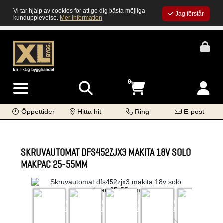
Vi tar hjälp av cookies för att ge dig bästa möjliga
Jag förstår
kundupplevelse.
Mer information
0
Öppettider
Hitta hit
Ring
E-post
SKRUVAUTOMAT DFS452ZJX3 MAKITA 18V SOLO
MAKPAC 25-55MM