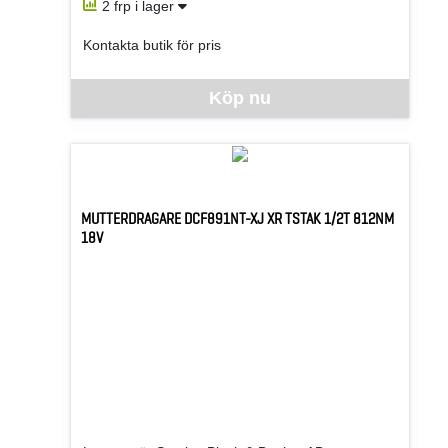
2 frp i lager
Kontakta butik för pris
Denna vara går inte att beställa via webben just nu, vänlige
Köp nu
MUTTERDRAGARE DCF891NT-XJ XR TSTAK 1/2T 812NM
18V