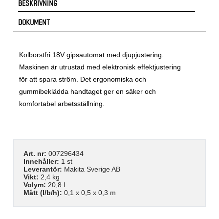
BESKRIVNING
DOKUMENT
Kolborstfri 18V gipsautomat med djupjustering.
Maskinen är utrustad med elektronisk effektjustering
för att spara ström. Det ergonomiska och
gummibeklädda handtaget ger en säker och
komfortabel arbetsställning.
Art. nr:
007296434
Innehåller:
1 st
Leverantör:
Makita Sverige AB
Vikt:
2,4 kg
Volym:
20,8 l
Mått (l/b/h):
0,1 x 0,5 x 0,3 m