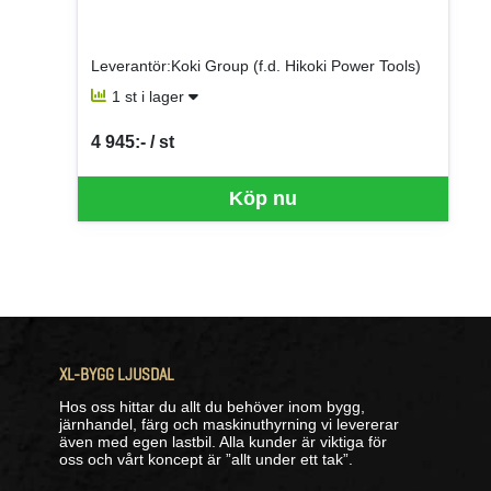
Leverantör:Koki Group (f.d. Hikoki Power Tools)
1 st i lager
4 945:- / st
SEK per ST
Köp nu
XL-BYGG LJUSDAL
Hos oss hittar du allt du behöver inom bygg,
järnhandel, färg och maskinuthyrning vi levererar
även med egen lastbil. Alla kunder är viktiga för
oss och vårt koncept är ”allt under ett tak”.