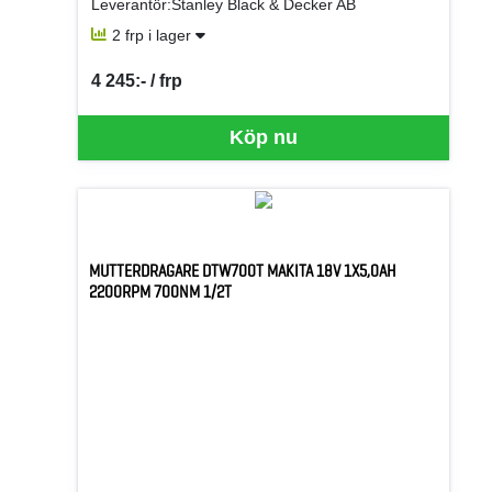
Leverantör:Stanley Black & Decker AB
2 frp i lager
4 245:- / frp
SEK per FRP
Köp nu
MUTTERDRAGARE DTW700T MAKITA 18V 1X5,0AH
2200RPM 700NM 1/2T