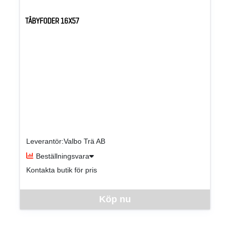
TÄBYFODER 16X57
Leverantör:Valbo Trä AB
Beställningsvara
Kontakta butik för pris
Denna vara går inte att beställa via webben just nu, vänligen kon
Köp nu