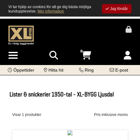
Vi tar hjälp av cookies för att ge dig bästa möjliga
Jag förstår
kundupplevelse.
Mer information
0
Öppettider
Hitta hit
Ring
E-post
Lister & snickerier 1950-tal - XL-BYGG Ljusdal
Visar 1 produkter
Pris inklusive moms