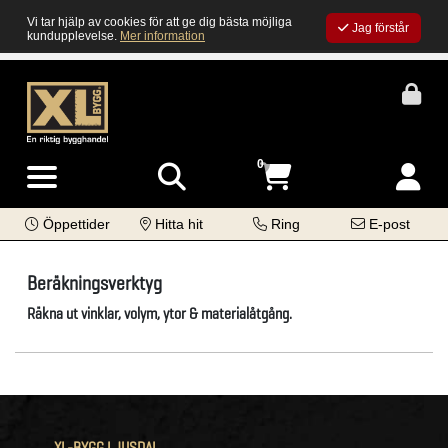
Vi tar hjälp av cookies för att ge dig bästa möjliga
Jag förstår
kundupplevelse.
Mer information
0
Öppettider
Hitta hit
Ring
E-post
Beräkningsverktyg
Räkna ut vinklar, volym, ytor & materialåtgång.
XL-BYGG LJUSDAL