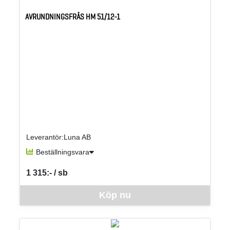
AVRUNDNINGSFRÄS HM 51/12-1
Leverantör:Luna AB
Beställningsvara
1 315:- / sb
SEK per SB
Denna vara går inte att beställa via webben just nu, vänligen kon
Köp nu