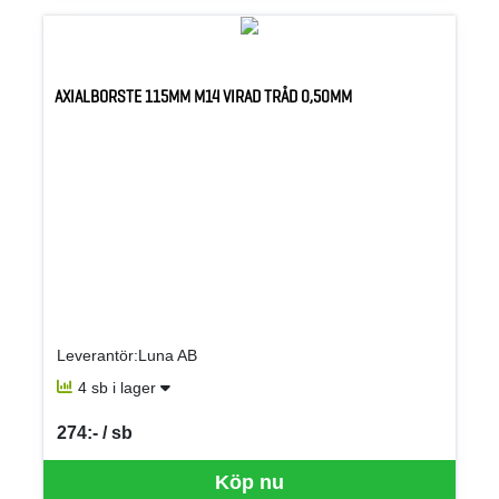
AXIALBORSTE 115MM M14 VIRAD TRÅD 0,50MM
Leverantör:Luna AB
4 sb i lager
274:- / sb
SEK per SB
Köp nu