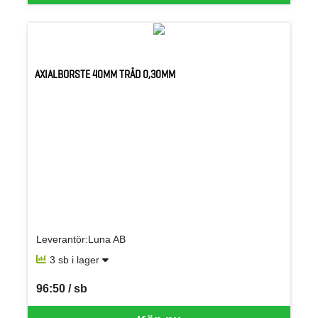
AXIALBORSTE 40MM TRÅD 0,30MM
Leverantör:Luna AB
3 sb i lager
96:50 / sb
SEK per SB