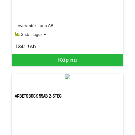
Leverantör:Luna AB
2 sb i lager
134:- / sb
SEK per SB
Köp nu
ARBETSBOCK 55AB 2-STEG