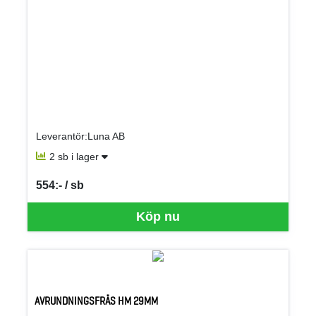
Leverantör:Luna AB
2 sb i lager
554:- / sb
SEK per SB
Köp nu
AVRUNDNINGSFRÄS HM 29MM