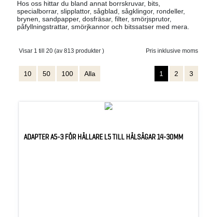
Hos oss hittar du bland annat borrskruvar, bits,
specialborrar, slipplattor, sågblad, sågklingor, rondeller,
brynen, sandpapper, dosfräsar, filter, smörjsprutor,
påfyllningstrattar, smörjkannor och bitssatser med mera.
Visar 1 till 20 (av 813 produkter )
Pris inklusive moms
10
50
100
Alla
1
2
3
ADAPTER A5-3 FÖR HÅLLARE L5 TILL HÅLSÅGAR 14-30MM