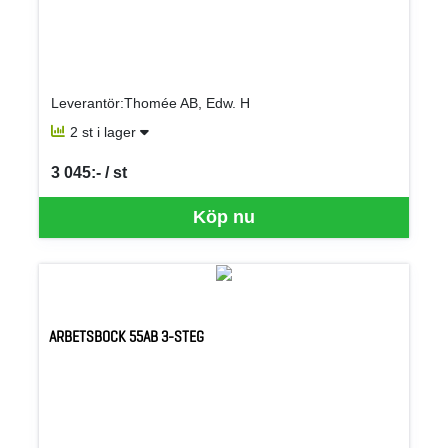
Leverantör:Thomée AB, Edw. H
2 st i lager
3 045:- / st
SEK per ST
Köp nu
ARBETSBOCK 55AB 3-STEG