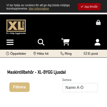
Vi tar hjälp av cookies för att ge dig bästa möjliga
Jag förstår
kundupplevelse.
Mer information
0
Öppettider
Hitta hit
Ring
E-post
Maskintillbehör - XL-BYGG Ljusdal
Sortera:
Filtrera