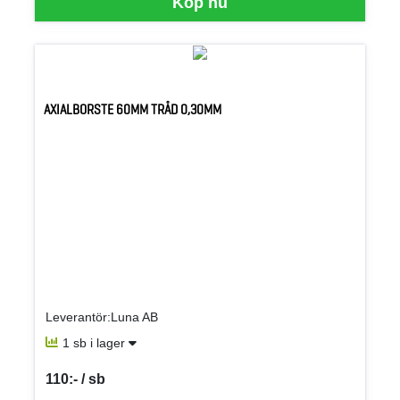
Köp nu
AXIALBORSTE 60MM TRÅD 0,30MM
Leverantör:Luna AB
1 sb i lager
110:- / sb
SEK per SB