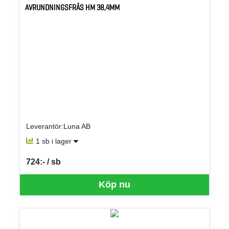
AVRUNDNINGSFRÄS HM 38,4MM
Leverantör:Luna AB
1 sb i lager
724:- / sb
SEK per SB
Köp nu