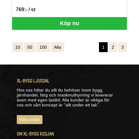
769:- / st
SEK per ST
Köp nu
10
50
100
Alla
1
2
3
XL-BYGG LJUSDAL
Hos oss hittar du allt du behöver inom bygg,
järnhandel, färg och maskinuthyrning vi levererar
även med egen lastbil. Alla kunder är viktiga för
oss och vårt koncept är ”allt under ett tak”.
Hitta order
OM XL-BYGG KEDJAN