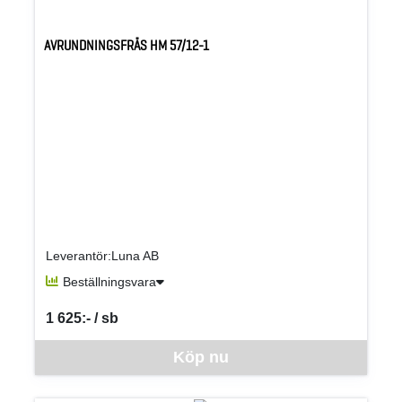
AVRUNDNINGSFRÄS HM 57/12-1
Leverantör:Luna AB
Beställningsvara
1 625:- / sb
SEK per SB
Denna vara går inte att beställa via webben just nu, vänligen kon
Köp nu