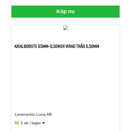
SEK per SB
Köp nu
AXIALBORSTE 65MM-0,50M14 VIRAD TRÅD 0,50MM
Leverantör:Luna AB
2 sb i lager