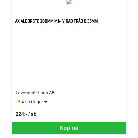
AXIALBORSTE 100MM M14 VIRAD TRÅD 0,35MM
Leverantör:Luna AB
4 sb i lager
224:- / sb
SEK per SB
Köp nu