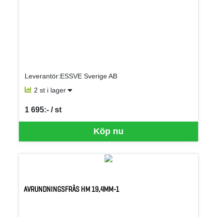
Leverantör:ESSVE Sverige AB
2 st i lager
1 695:- / st
SEK per ST
Köp nu
AVRUNDNINGSFRÄS HM 19,4MM-1