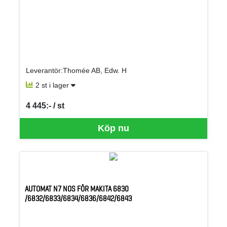
Leverantör:Thomée AB, Edw. H
2 st i lager
4 445:- / st
SEK per ST
Köp nu
AUTOMAT N7 NOS FÖR MAKITA 6830
/6832/6833/6834/6836/6842/6843