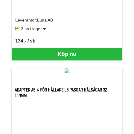
Leverantör:Luna AB
2 sb i lager
134:- / sb
SEK per SB
Köp nu
ADAPTER A5-4 FÖR HÅLLARE L5 PASSAR HÅLSÅGAR 32-
114MM