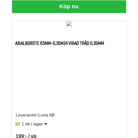
Köp nu
AXIALBORSTE 65MM-0,35M14 VIRAD TRÅD 0,35MM
Leverantör:Luna AB
1 sb i lager
199:- / sb