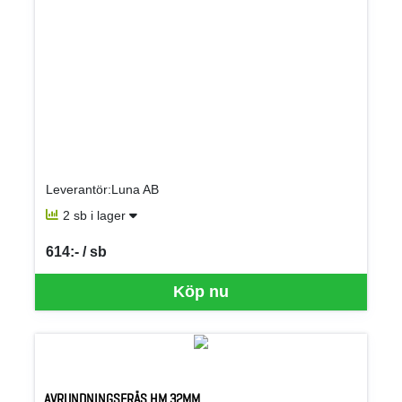
Leverantör:Luna AB
2 sb i lager
614:- / sb
SEK per SB
Köp nu
AVRUNDNINGSFRÄS HM 32MM