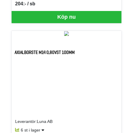
204:- / sb
SEK per SB
Köp nu
AXIALBORSTE M14 0,80VST 100MM
Leverantör:Luna AB
6 st i lager