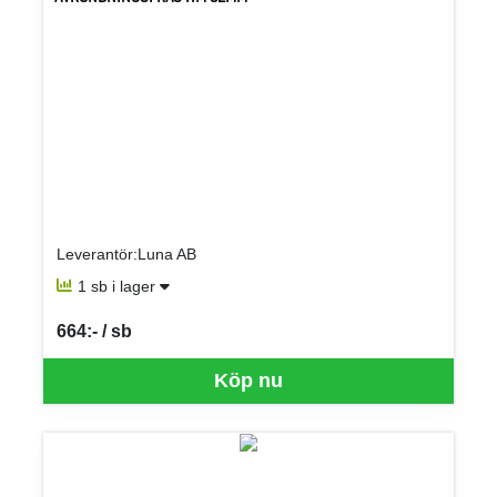
Leverantör:Luna AB
1 sb i lager
664:- / sb
SEK per SB
Köp nu