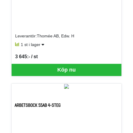
Leverantör:Thomée AB, Edw. H
1 st i lager
3 645:- / st
SEK per ST
Köp nu
ARBETSBOCK 55AB 4-STEG