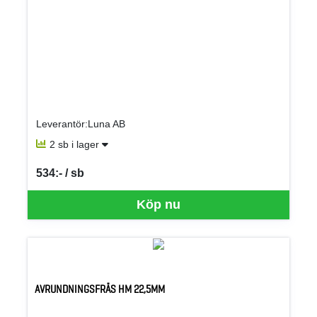
Leverantör:Luna AB
2 sb i lager
534:- / sb
SEK per SB
Köp nu
AVRUNDNINGSFRÄS HM 22,5MM