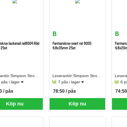
skruv lackerad ral8004 Röd
Farmarskruv svart ral 9005
Farmarsk
 25st
4,8x35mm 25st
4,8x20
Leverantör:Simpson Strong-Tie AB (fd Gunnebo)
Leverantör:Simpson Strong-Tie AB (fd Gunnebo)
 pås i lager
7 pås i lager
6 p
0 / pås
78:50 / pås
74:50
per PÅS
SEK per PÅS
SEK p
Köp nu
Köp nu