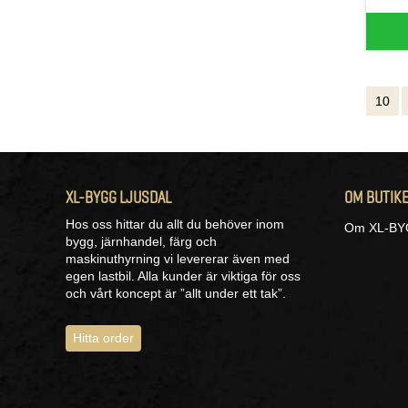
10
XL-BYGG LJUSDAL
OM BUTIK
Hos oss hittar du allt du behöver inom
Om XL-BYG
bygg, järnhandel, färg och
maskinuthyrning vi levererar även med
egen lastbil. Alla kunder är viktiga för oss
och vårt koncept är ”allt under ett tak”.
Hitta order