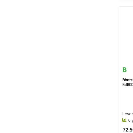
Fönster
Ral900
6 
72:5
SEK 