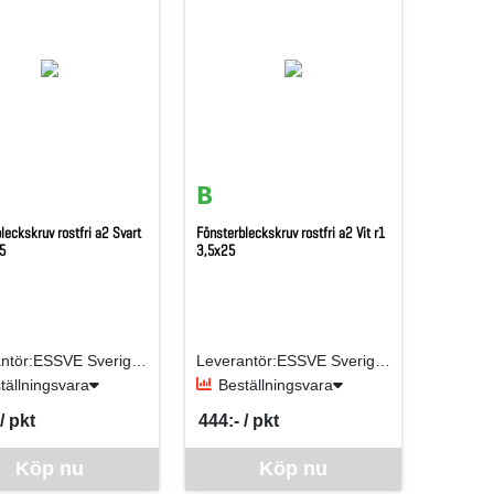
leckskruv rostfri a2 Svart
Fönsterbleckskruv rostfri a2 Vit r1
5
3,5x25
Leverantör:ESSVE Sverige AB
Leverantör:ESSVE Sverige AB
tällningsvara
Beställningsvara
/ pkt
444:- / pkt
er PKT
SEK per PKT
ra går inte att beställa via webben just nu, vänligen kontakta butiken f
Denna vara går inte att beställa via webben j
Köp nu
Köp nu