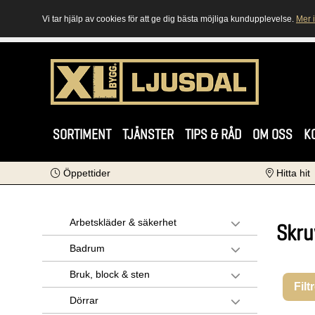
Vi tar hjälp av cookies för att ge dig bästa möjliga kundupplevelse.
Mer 
SORTIMENT
TJÄNSTER
TIPS & RÅD
OM OSS
K
Öppettider
Hitta hit
Arbetskläder & säkerhet
Skru
Badrum
Bruk, block & sten
Filt
Dörrar