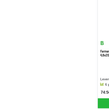
Farmar
4,8x2
6 
74:5
SEK 