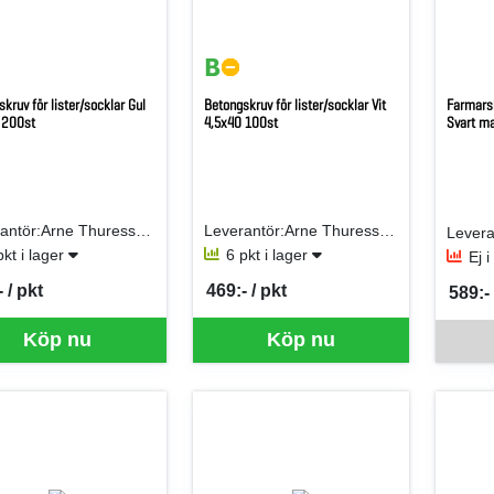
kruv för lister/socklar Gul
Betongskruv för lister/socklar Vit
Farmars
 200st
4,5x40 100st
Svart m
Leverantör:Arne Thuresson Byggmaterial AB
Leverantör:Arne Thuresson Byggmaterial AB
pkt i lager
6 pkt i lager
Ej 
 / pkt
469:- / pkt
589:- 
per PKT
SEK per PKT
SEK p
Denna va
Köp nu
Köp nu