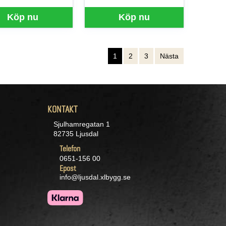
Köp nu
Köp nu
1
2
3
Nästa
KONTAKT
Sjulhamregatan 1
82735 Ljusdal
Telefon
0651-156 00
Epost
info@ljusdal.xlbygg.se