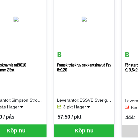
skruv vit ral9010
Fransk träskruv sexkantshuvud Fzv
Fönsterb
0mm 25st
8x120
r1 3,5x2
Leverantör:Simpson Strong-Tie AB (fd Gunnebo)
Leverantör:ESSVE Sverige AB
pås i lager
3 pkt i lager
Bes
0 / pås
57:50 / pkt
444:- 
per PÅS
SEK per PKT
SEK p
Denna va
Köp nu
Köp nu