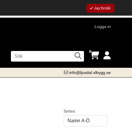
Jag förstår
Logga in
0
info@ljusdal.xlbygg.se
Sortera: