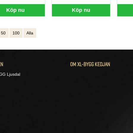
Köp nu
Köp nu
50
100
Alla
EN
OM XL-BYGG KEDJAN
G Ljusdal