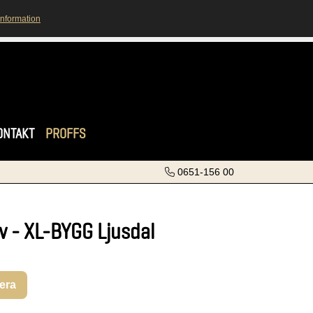
information
ONTAKT
PROFFS
0651-156 00
v - XL-BYGG Ljusdal
rera