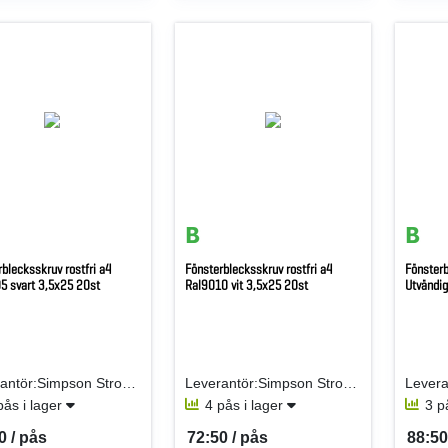
blecksskruv rostfri a4
Fönsterblecksskruv rostfri a4
Fönsterb
5 svart 3,5x25 20st
Ral9010 vit 3,5x25 20st
Utvändig
Leverantör:Simpson Strong-Tie AB (fd Gunnebo)
Leverantör:Simpson Strong-Tie AB (fd Gunnebo)
pås i lager
4 pås i lager
3 p
0 / pås
72:50 / pås
88:50
per PÅS
SEK per PÅS
SEK p