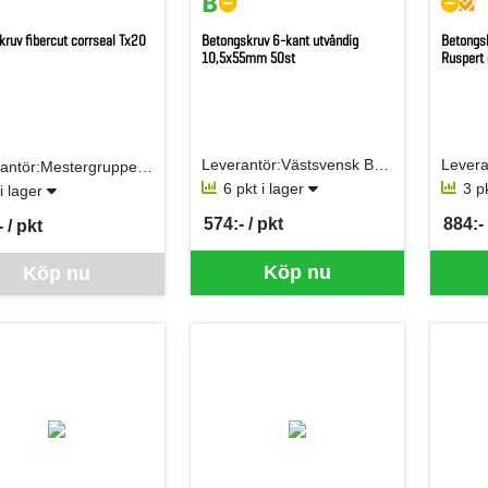
kruv fibercut corrseal Tx20
Betongskruv 6-kant utvändig
Betongsk
10,5x55mm 50st
Ruspert 
Leverantör:Västsvensk Byggskruv AB (VSB)
Leverantör:Mestergruppen Logistik
6 pkt i lager
3 p
 i lager
574:- / pkt
884:- 
 / pkt
SEK per PKT
SEK p
per PKT
ara går inte att beställa via webben just nu, vänligen kontakta butiken 
Köp nu
Köp nu