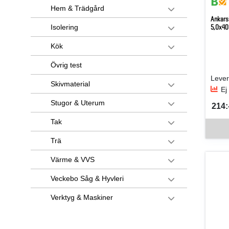
Hem & Trädgård
Ankars
5,0x40
Isolering
Kök
Övrig test
Skivmaterial
Ej
Stugor & Uterum
214:-
SEK 
Tak
Denna v
Trä
Värme & VVS
Veckebo Såg & Hyvleri
Verktyg & Maskiner