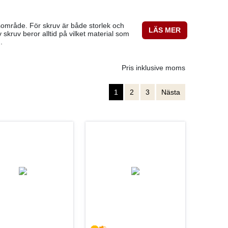
ngsområde. För skruv är både storlek och
LÄS MER
 skruv beror alltid på vilket material som
.
Pris inklusive moms
1
2
3
Nästa