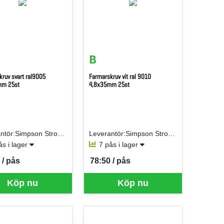
ruv svart ral9005
Farmarskruv vit ral 9010
mm 25st
4,8x35mm 25st
Leverantör:Simpson Strong-Tie AB (fd Gunnebo)
Leverantör:Simpson Strong-Tie AB (fd Gunnebo)
ås i lager
7 pås i lager
 / pås
78:50 / pås
er PÅS
SEK per PÅS
Köp nu
Köp nu