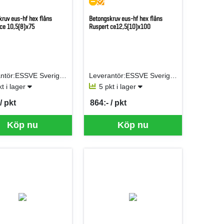
ruv eus-hf hex fläns
Betongskruv eus-hf hex fläns
ce 10,5(8)x75
Ruspert ce12,5(10)x100
Leverantör:ESSVE Sverige AB
Leverantör:ESSVE Sverige AB
kt i lager
5 pkt i lager
/ pkt
864:- / pkt
er PKT
SEK per PKT
för mer information.
Köp nu
Köp nu