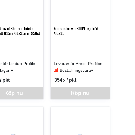
kruv a13br med bricka
Farmarskruv ar8004 tegelröd
att 015m 4,8x35mm 250st
4,8x35
Leverantör:Lindab Profile AB
Leverantör:Areco Profiles AB
i lager
Beställningsvara
/ pkt
354:- / pkt
er PKT
SEK per PKT
ra går inte att beställa via webben just nu, vänligen kontakta butiken f
Denna vara går inte att beställa via webben j
Köp nu
Köp nu