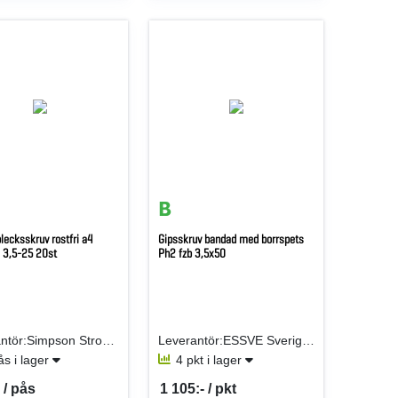
lecksskruv rostfri a4
Gipsskruv bandad med borrspets
 3,5-25 20st
Ph2 fzb 3,5x50
Leverantör:Simpson Strong-Tie AB (fd Gunnebo)
Leverantör:ESSVE Sverige AB
ås i lager
4 pkt i lager
 / pås
1 105:- / pkt
er PÅS
SEK per PKT