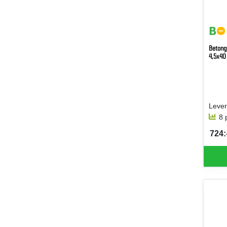
Betongs
4,5x40
8 
724:-
SEK 