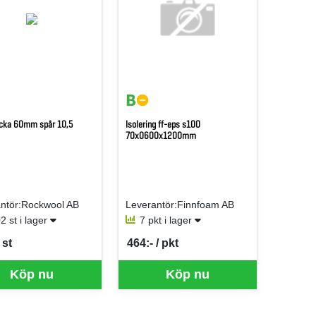
ricka 60mm spår 10,5
Isolering ff-eps s100
70x0600x1200mm
ntör:Rockwool AB
Leverantör:Finnfoam AB
2 st i lager
7 pkt i lager
 st
464:- / pkt
er ST
SEK per PKT
 just nu, vänligen kontakta butiken för mer information.
Köp nu
Köp nu