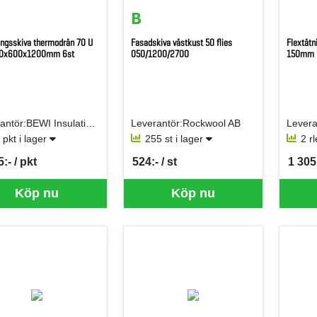
ingsskiva thermodrän 70 U
Fasadskiva västkust 50 flies
Flextät
00x600x1200mm 6st
050/1200/2700
150mm
Leverantör:BEWI Insulation AB (Jackon AB)
Leverantör:Rockwool AB
 pkt i lager
255 st i lager
2 r
:- / pkt
524:- / st
1 305:
per PKT
SEK per ST
SEK p
Köp nu
Köp nu