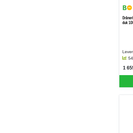
Dräner
duk 1
54
1 655
SEK 