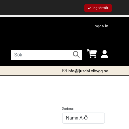
Jag förstår
Logga in
0
info@ljusdal.xlbygg.se
Sortera: