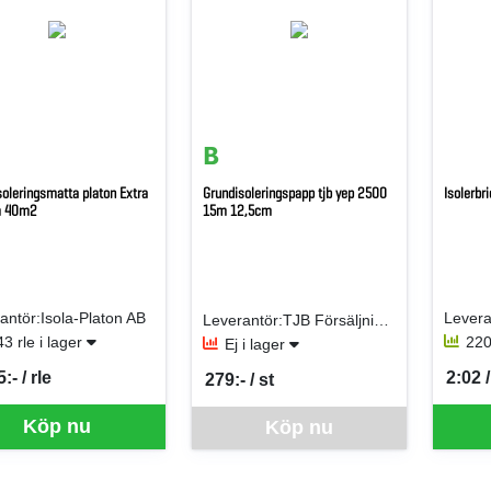
soleringsmatta platon Extra
Grundisoleringspapp tjb yep 2500
Isolerb
 40m2
15m 12,5cm
antör:Isola-Platon AB
Levera
Leverantör:TJB Försäljning AB
43 rle i lager
220
Ej i lager
:- / rle
2:02 /
279:- / st
per RLE
SEK p
SEK per ST
Denna vara går inte att beställa via webben
Köp nu
Köp nu