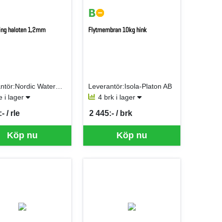
ning haloten 1,2mm
Flytmembran 10kg hink
Leverantör:Nordic Waterproofing AB
Leverantör:Isola-Platon AB
le i lager
4 brk i lager
- / rle
2 445:- / brk
er RLE
SEK per BRK
Köp nu
Köp nu