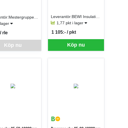
Leverantör:BEWI Insulation AB (Jackon AB)
Leverantör:Mestergruppen Logistik
1,77 pkt i lager
i lager
1 105:- / pkt
/ rle
SEK per PKT
er RLE
ra går inte att beställa via webben just nu, vänligen kontakta butiken f
Köp nu
Köp nu