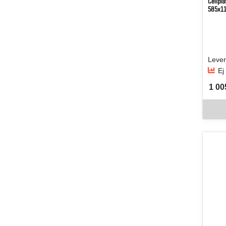
Cellpl
585x1
Ej
1 005
SEK 
Denna v