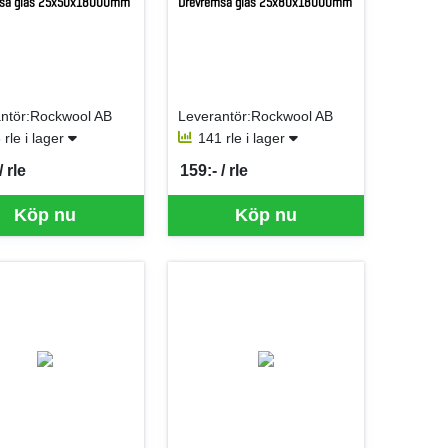
msa glas 25x50x18000mm
Drevremsa glas 25x80x18000mm
ntör:Rockwool AB
Leverantör:Rockwool AB
 rle i lager
141 rle i lager
/ rle
159:- / rle
er RLE
SEK per RLE
för mer information.
Köp nu
Köp nu