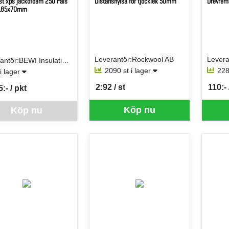
ast xps jackofoam 250 Fals
Distanshylsa för tjocklek 50mm
Drevre
185x70mm
Leverantör:Rockwool AB
Levera
Leverantör:BEWI Insulation AB (Jackon AB)
2090 st i lager
228
 i lager
2:92 / st
110:- 
:- / pkt
SEK per ST
SEK p
per PKT
ara går inte att beställa via webben just nu, vänligen kontakta butiken 
Köp nu
Köp nu