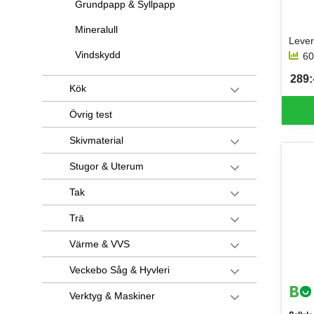
Grundpapp & Syllpapp
Mineralull
Vindskydd
60
289:-
SEK 
Kök
Övrig test
Skivmaterial
Stugor & Uterum
Tak
Trä
Värme & VVS
Veckebo Såg & Hyvleri
Verktyg & Maskiner