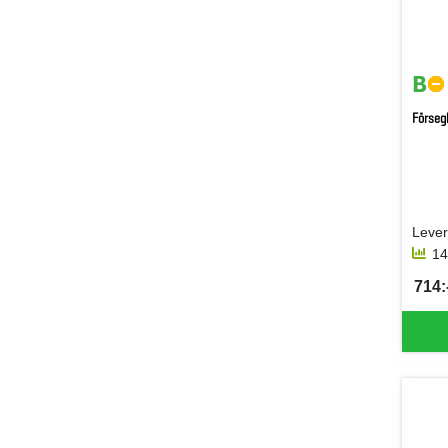
Förse
Lever
14
714:-
SEK 