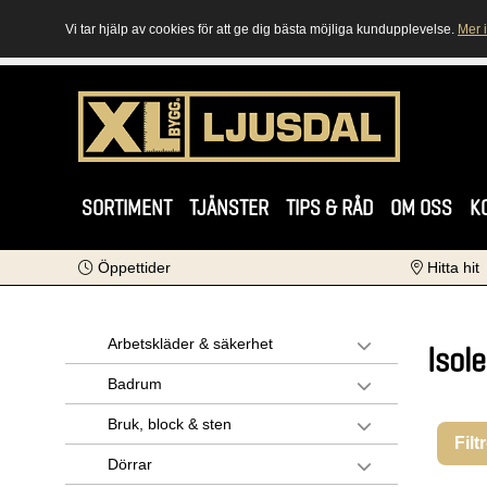
Vi tar hjälp av cookies för att ge dig bästa möjliga kundupplevelse.
Mer 
SORTIMENT
TJÄNSTER
TIPS & RÅD
OM OSS
K
Öppettider
Hitta hit
Arbetskläder & säkerhet
Isol
Badrum
Bruk, block & sten
Filt
Dörrar