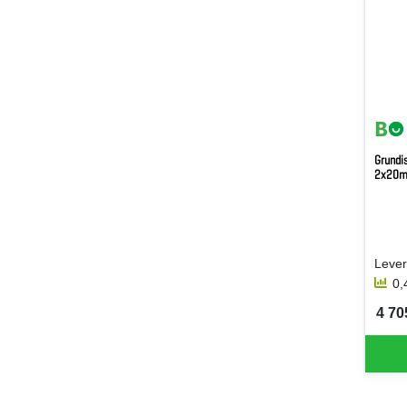
Grundi
2x20m
Lever
0,
4 705
SEK 