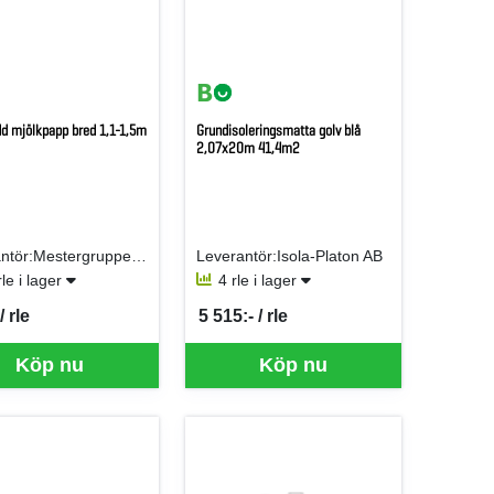
d mjölkpapp bred 1,1-1,5m
Grundisoleringsmatta golv blå
2,07x20m 41,4m2
Leverantör:Mestergruppen Logistik
Leverantör:Isola-Platon AB
rle i lager
4 rle i lager
/ rle
5 515:- / rle
er RLE
SEK per RLE
Köp nu
Köp nu