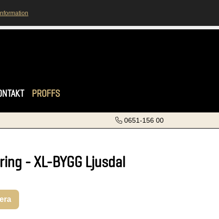
information
ONTAKT
PROFFS
0651-156 00
ering - XL-BYGG Ljusdal
rera