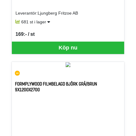
Leverantör:Ljungberg Fritzoe AB
681 st i lager
169:- / st
SEK per ST
Köp nu
FORMPLYWOOD FILMBELAGD BJÖRK GRÅ/BRUN
9X1200X2700