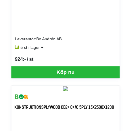
Leverantör:Bo Andrén AB
5 st i lager
924:- / st
SEK per ST
Köp nu
KONSTRUKTIONSPLYWOOD CE2+ C+/C 5PLY 15X2500X1200