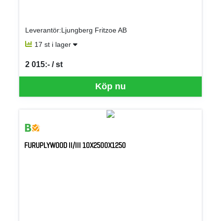
Leverantör:Ljungberg Fritzoe AB
17 st i lager
2 015:- / st
SEK per ST
Köp nu
FURUPLYWOOD II/III 10X2500X1250