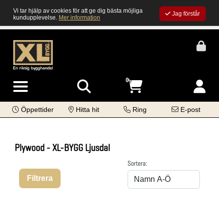
Vi tar hjälp av cookies för att ge dig bästa möjliga
Jag förstår
kundupplevelse.
Mer information
0
Öppettider
Hitta hit
Ring
E-post
Plywood - XL-BYGG Ljusdal
Sortera:
Filtrera