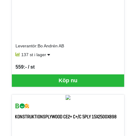
Leverantör:Bo Andrén AB
137 st i lager
559:- / st
SEK per ST
Köp nu
KONSTRUKTIONSPLYWOOD CE2+ C+/C 5PLY 15X2500X898