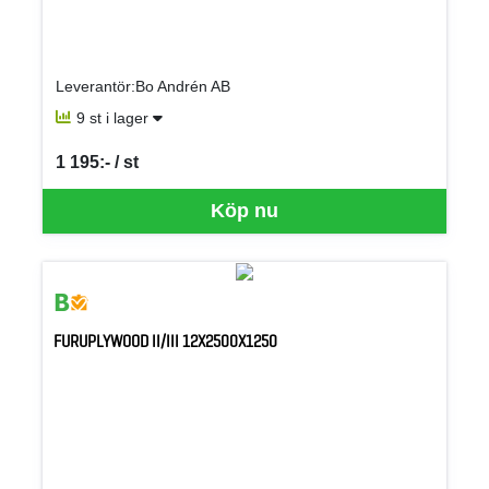
Leverantör:Bo Andrén AB
9 st i lager
1 195:- / st
SEK per ST
Köp nu
FURUPLYWOOD II/III 12X2500X1250