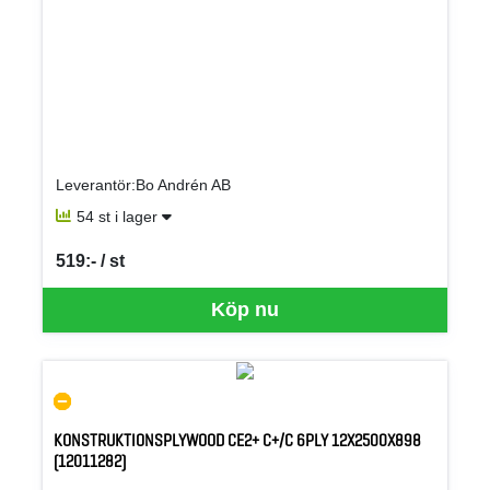
Leverantör:Bo Andrén AB
54 st i lager
519:- / st
SEK per ST
Köp nu
KONSTRUKTIONSPLYWOOD CE2+ C+/C 6PLY 12X2500X898
(12011282)