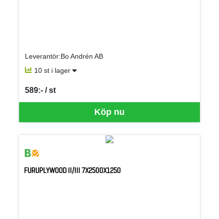
Leverantör:Bo Andrén AB
10 st i lager
589:- / st
SEK per ST
Köp nu
FURUPLYWOOD II/III 7X2500X1250