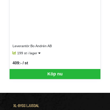
Leverantör:Bo Andrén AB
199 st i lager
409:- / st
SEK per ST
Köp nu
XL-BYGG LJUSDAL