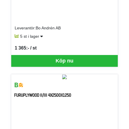
Leverantör:Bo Andrén AB
5 st i lager
1 365:- / st
SEK per ST
Köp nu
FURUPLYWOOD II/III 4X2500X1250