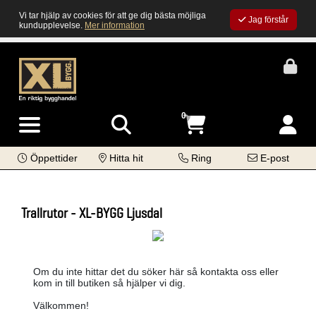
Vi tar hjälp av cookies för att ge dig bästa möjliga
Jag förstår
kundupplevelse.
Mer information
0
Öppettider
Hitta hit
Ring
E-post
Trallrutor - XL-BYGG Ljusdal
Om du inte hittar det du söker här så kontakta oss eller
kom in till butiken så hjälper vi dig.
Välkommen!