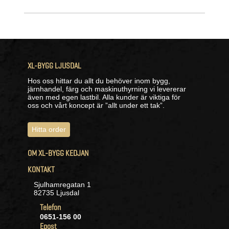
XL-BYGG LJUSDAL
Hos oss hittar du allt du behöver inom bygg,
järnhandel, färg och maskinuthyrning vi levererar
även med egen lastbil. Alla kunder är viktiga för
oss och vårt koncept är ”allt under ett tak”.
Hitta order
OM XL-BYGG KEDJAN
KONTAKT
Sjulhamregatan 1
82735 Ljusdal
Telefon
0651-156 00
Epost