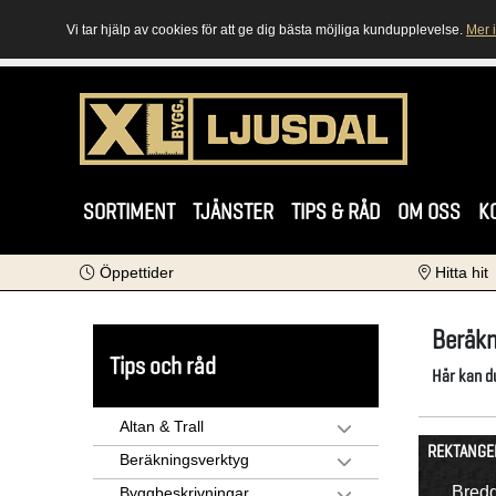
Vi tar hjälp av cookies för att ge dig bästa möjliga kundupplevelse.
Mer 
SORTIMENT
TJÄNSTER
TIPS & RÅD
OM OSS
K
Öppettider
Hitta hit
Beräkn
Tips och råd
Här kan du
Altan & Trall
REKTANGE
Beräkningsverktyg
Bred
Byggbeskrivningar