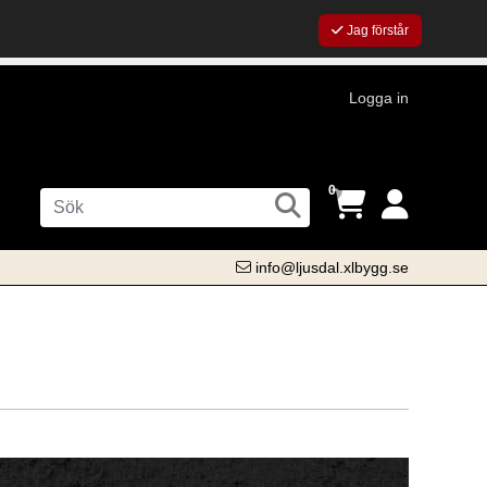
Jag förstår
Logga in
0
info@ljusdal.xlbygg.se