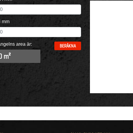
i mm
ngelns area är:
BERÄKNA
0 m²