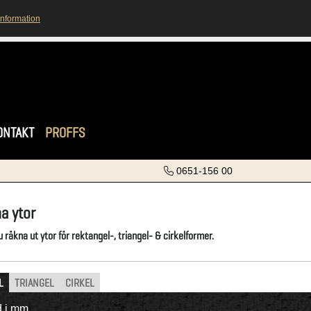
information
ONTAKT
PROFFS
0651-156 00
a ytor
 räkna ut ytor för rektangel-, triangel- & cirkelformer.
L
TRIANGEL
CIRKEL
d i mm