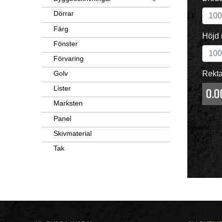
Dörrar
Färg
Höjd 
Fönster
Förvaring
Rekta
Golv
Lister
0.0
Marksten
Panel
Skivmaterial
Tak