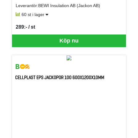
Leverantör:BEWI Insulation AB (Jackon AB)
60 st i lager
289:- / st
SEK per ST
Köp nu
CELLPLAST EPS JACKOPOR 100 600X1200X10MM