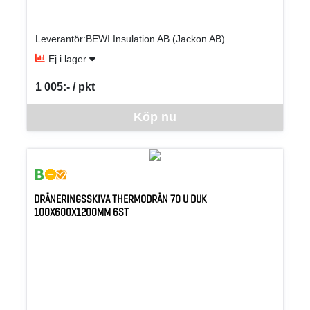
Leverantör:BEWI Insulation AB (Jackon AB)
Ej i lager
1 005:- / pkt
SEK per PKT
Denna vara går inte att beställa via webben just nu, vänligen kon
Köp nu
DRÄNERINGSSKIVA THERMODRÄN 70 U DUK
100X600X1200MM 6ST