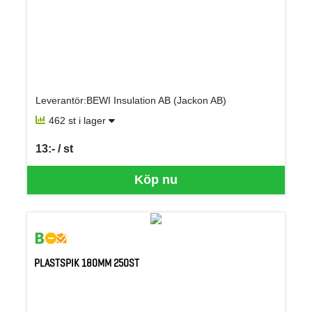
Leverantör:BEWI Insulation AB (Jackon AB)
462 st i lager
13:- / st
SEK per ST
Köp nu
PLASTSPIK 180MM 250ST