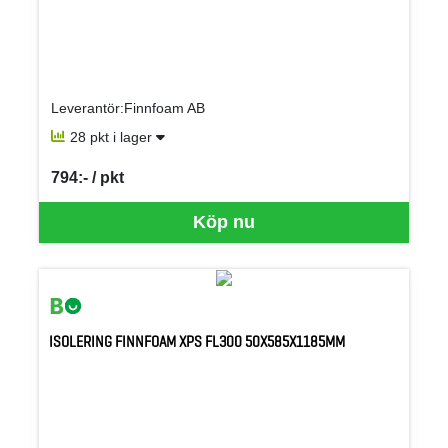
Leverantör:Finnfoam AB
28 pkt i lager
794:- / pkt
SEK per PKT
Köp nu
ISOLERING FINNFOAM XPS FL300 50X585X1185MM