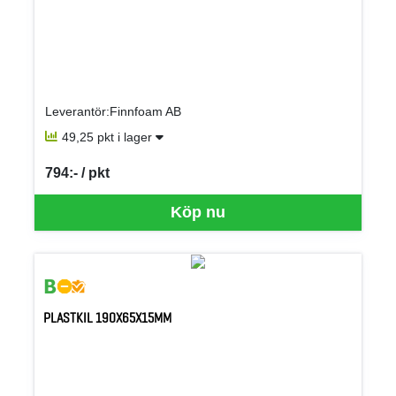
Leverantör:Finnfoam AB
49,25 pkt i lager
794:- / pkt
SEK per PKT
Köp nu
PLASTKIL 190X65X15MM