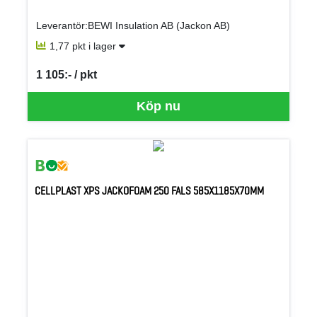
Leverantör:BEWI Insulation AB (Jackon AB)
1,77 pkt i lager
1 105:- / pkt
SEK per PKT
Köp nu
CELLPLAST XPS JACKOFOAM 250 FALS 585X1185X70MM