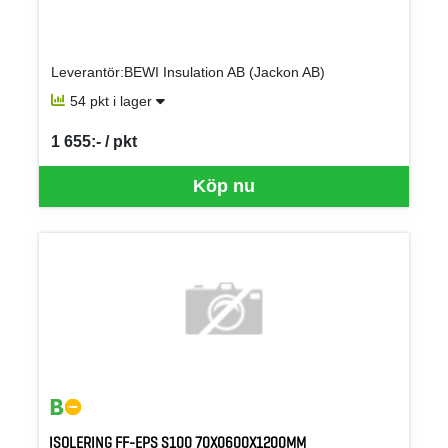
Leverantör:BEWI Insulation AB (Jackon AB)
54 pkt i lager
1 655:- / pkt
SEK per PKT
Köp nu
ISOLERING FF-EPS S100 70X0600X1200MM