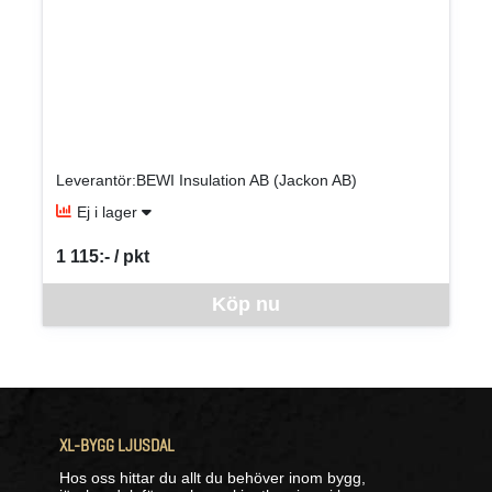
Leverantör:BEWI Insulation AB (Jackon AB)
Ej i lager
1 115:- / pkt
SEK per PKT
Denna vara går inte att beställa via webben just nu, vänligen kon
Köp nu
XL-BYGG LJUSDAL
Hos oss hittar du allt du behöver inom bygg,