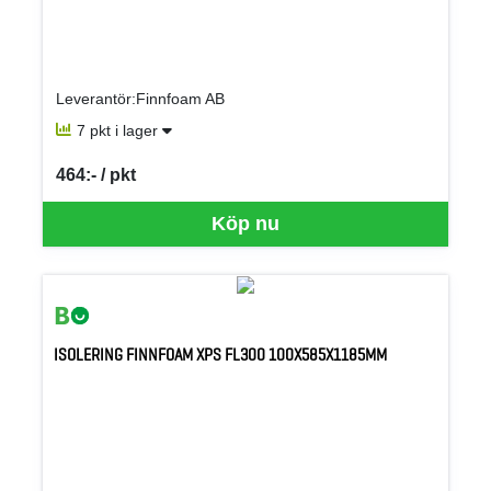
Leverantör:Finnfoam AB
7 pkt i lager
464:- / pkt
SEK per PKT
Köp nu
ISOLERING FINNFOAM XPS FL300 100X585X1185MM