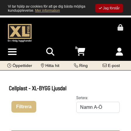
Vi tar hjälp av cookies för att ge dig bästa möjliga
Jag förstår
kundupplevelse.
Mer information
0
Öppettider
Hitta hit
Ring
E-post
Cellplast - XL-BYGG Ljusdal
Sortera:
Filtrera