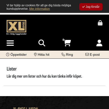
Vi tar hjälp av cookies för att ge dig bästa möjliga
Jag förstår
kundupplevelse.
Mer information
0
Öppettider
Hitta hit
Ring
E-post
Lister
Lär dig mer om lister och hur du kan tänka inför köpet.
XL-BYGG LJUSDAL