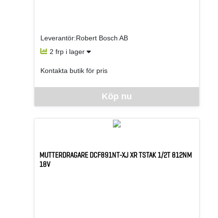
Leverantör:Robert Bosch AB
2 frp i lager
Kontakta butik för pris
Denna vara går inte att beställa via webben just nu, vänlige
Köp nu
MUTTERDRAGARE DCF891NT-XJ XR TSTAK 1/2T 812NM
18V