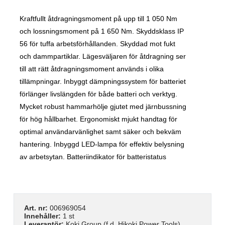
Kraftfullt åtdragningsmoment på upp till 1 050 Nm
och lossningsmoment på 1 650 Nm. Skyddsklass IP
56 för tuffa arbetsförhållanden. Skyddad mot fukt
och dammpartiklar. Lägesväljaren för åtdragning ser
till att rätt åtdragningsmoment används i olika
tillämpningar. Inbyggt dämpningssystem för batteriet
förlänger livslängden för både batteri och verktyg.
Mycket robust hammarhölje gjutet med järnbussning
för hög hållbarhet. Ergonomiskt mjukt handtag för
optimal användarvänlighet samt säker och bekväm
hantering. Inbyggd LED-lampa för effektiv belysning
av arbetsytan. Batteriindikator för batteristatus
Art. nr:
006969054
Innehåller:
1 st
Leverantör:
Koki Group (f.d. Hikoki Power Tools)