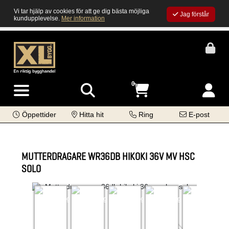
Vi tar hjälp av cookies för att ge dig bästa möjliga
Jag förstår
kundupplevelse.
Mer information
0
Öppettider
Hitta hit
Ring
E-post
MUTTERDRAGARE WR36DB HIKOKI 36V MV HSC
SOLO