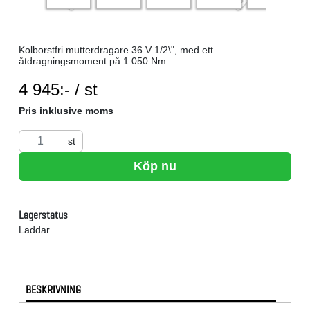
Kolborstfri mutterdragare 36 V 1/2\", med ett
åtdragningsmoment på 1 050 Nm
SEK per ST
4 945:- / st
Pris inklusive moms
st
Köp nu
Lagerstatus
Laddar...
BESKRIVNING