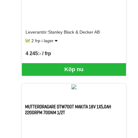
Leverantör:Stanley Black & Decker AB
2 frp i lager
4 245:- / frp
SEK per FRP
Köp nu
MUTTERDRAGARE DTW700T MAKITA 18V 1X5,0AH
2200RPM 700NM 1/2T