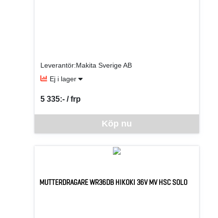
Leverantör:Makita Sverige AB
Ej i lager
5 335:- / frp
SEK per FRP
Denna vara går inte att beställa via webben just nu, vänlige
Köp nu
MUTTERDRAGARE WR36DB HIKOKI 36V MV HSC SOLO