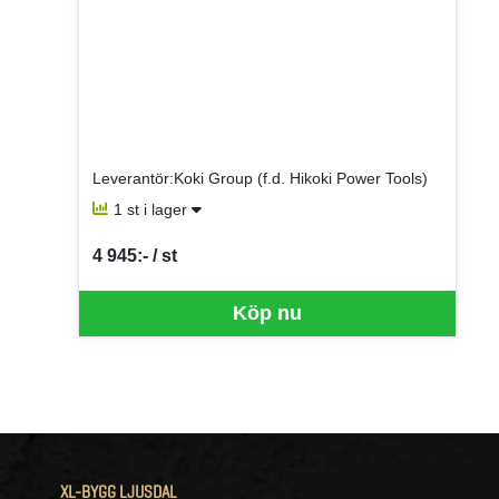
Leverantör:Koki Group (f.d. Hikoki Power Tools)
1 st i lager
4 945:- / st
SEK per ST
Köp nu
XL-BYGG LJUSDAL