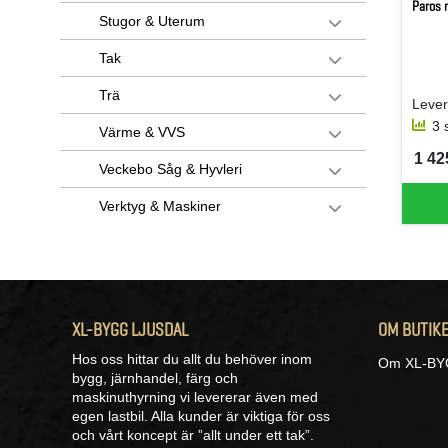
Paros 
Stugor & Uterum
Tak
Trä
Lever
3 
Värme & VVS
1 425
SEK 
Veckebo Såg & Hyvleri
Verktyg & Maskiner
XL-BYGG LJUSDAL
OM BUTIK
Hos oss hittar du allt du behöver inom
Om XL-BYG
bygg, järnhandel, färg och
maskinuthyrning vi levererar även med
egen lastbil. Alla kunder är viktiga för oss
och vårt koncept är ”allt under ett tak”.