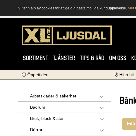
Vi tar hjälp av cookies för att ge dig bästa möjliga kundupplevelse.
Mer 
SORTIMENT
TJÄNSTER
TIPS & RÅD
OM OSS
K
Öppettider
Hitta hit
Arbetskläder & säkerhet
Bänk
Badrum
Bruk, block & sten
Filt
Dörrar