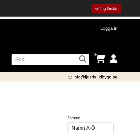
Jag förstår
Logga in
0
info@ljusdal.xlbygg.se
Sortera: