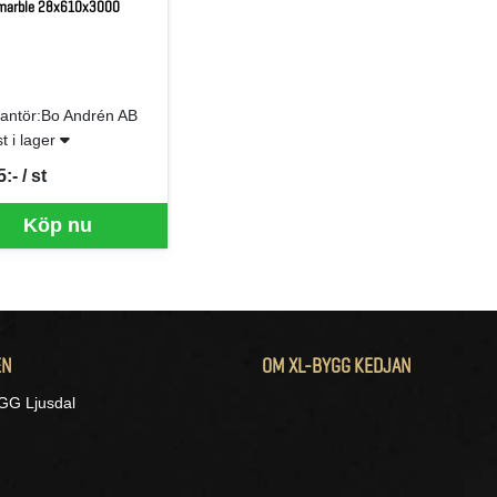
marble 28x610x3000
antör:Bo Andrén AB
st i lager
:- / st
per ST
Köp nu
EN
OM XL-BYGG KEDJAN
G Ljusdal