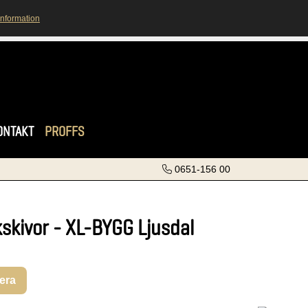
information
ONTAKT
PROFFS
0651-156 00
skivor - XL-BYGG Ljusdal
rera