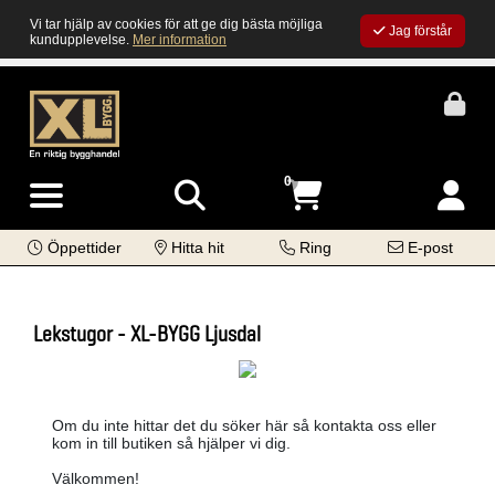
Vi tar hjälp av cookies för att ge dig bästa möjliga
Jag förstår
kundupplevelse.
Mer information
0
Öppettider
Hitta hit
Ring
E-post
Lekstugor - XL-BYGG Ljusdal
Om du inte hittar det du söker här så kontakta oss eller
kom in till butiken så hjälper vi dig.
Välkommen!