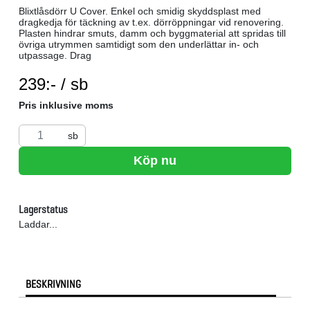
Blixtlåsdörr U Cover. Enkel och smidig skyddsplast med
dragkedja för täckning av t.ex. dörröppningar vid renovering.
Plasten hindrar smuts, damm och byggmaterial att spridas till
övriga utrymmen samtidigt som den underlättar in- och
utpassage. Drag
SEK per SB
239:- / sb
Pris inklusive moms
sb
Köp nu
Lagerstatus
Laddar...
BESKRIVNING