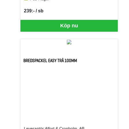
239:- / sb
SEK per SB
Köp nu
BREDSPACKEL EASY TRÄ 100MM
Leverantör:Alfort & Cronholm, AB