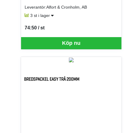
Leverantör:Alfort & Cronholm, AB
3 st i lager
74:50 / st
SEK per ST
Köp nu
BREDSPACKEL EASY TRÄ 200MM