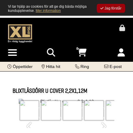
Vi tar hjälp av cookies för att ge dig bästa möjliga
Jag förstår
kundupplevelse.
Mer information
0
Öppettider
Hitta hit
Ring
E-post
BLIXTLÅSDÖRR U COVER 2,2X1,12M