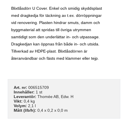
Blixtlåsdörr U Cover. Enkel och smidig skyddsplast
med dragkedja för täckning av t.ex. dörröppningar
vid renovering. Plasten hindrar smuts, damm och
byggmaterial att spridas till övriga utrymmen
samtidigt som den underlättar in- och utpassage.
Dragkedjan kan öppnas från både in- och utsida.
Tillverkad av HDPE-plast. Blixtlåsdörren är
återanvändbar och fästs med klammer eller tejp.
Art. nr:
006515709
Innehåller:
1 st
Leverantör:
Thomée AB, Edw. H
Vikt:
0,4 kg
Volym:
2,1 l
Mått (l/b/h):
0,4 x 0,2 x 0,0 m