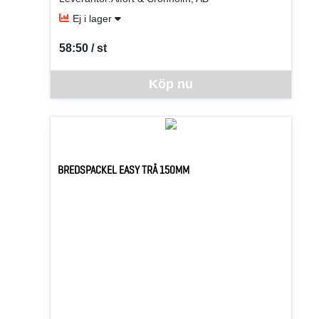
Ej i lager
58:50 / st
SEK per ST
Denna vara går inte att beställa via webben just nu, vänlige
Köp nu
BREDSPACKEL EASY TRÄ 150MM