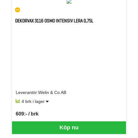
DEKORVAX 3116 OSMO INTENSIV LERA 0,75L
Leverantör:Welin & Co AB
4 brk i lager
609:- / brk
SEK per BRK
Köp nu