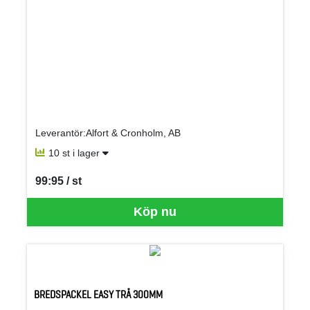
Leverantör:Alfort & Cronholm, AB
10 st i lager
99:95 / st
SEK per ST
Köp nu
BREDSPACKEL EASY TRÄ 300MM