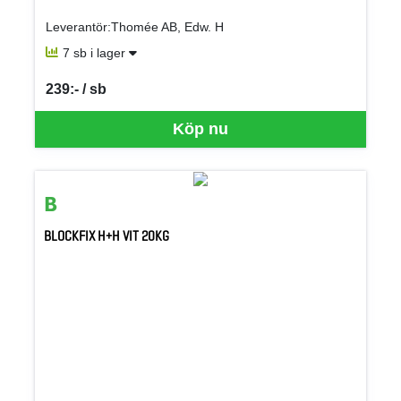
Leverantör:Thomée AB, Edw. H
7 sb i lager
239:- / sb
SEK per SB
Köp nu
BLOCKFIX H+H VIT 20KG