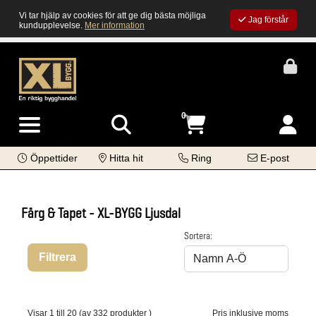
Vi tar hjälp av cookies för att ge dig bästa möjliga
Jag förstår
kundupplevelse.
Mer information
0
Öppettider
Hitta hit
Ring
E-post
Färg & Tapet - XL-BYGG Ljusdal
Sortera:
Filtrera
Visar 1 till 20 (av 332 produkter )
Pris inklusive moms