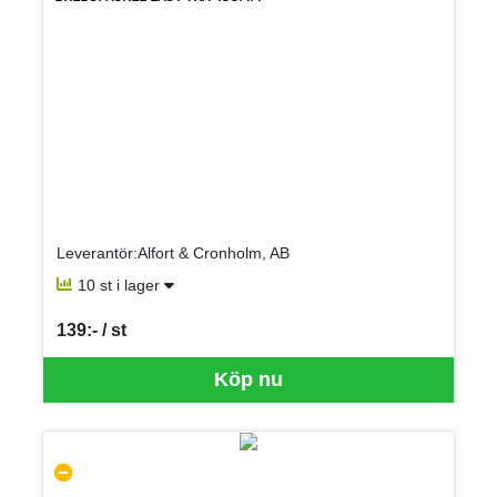
Leverantör:Alfort & Cronholm, AB
10 st i lager
139:- / st
SEK per ST
Köp nu