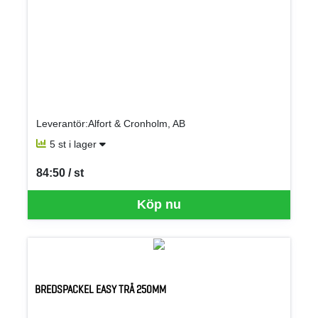
Leverantör:Alfort & Cronholm, AB
5 st i lager
84:50 / st
SEK per ST
Köp nu
BREDSPACKEL EASY TRÄ 250MM