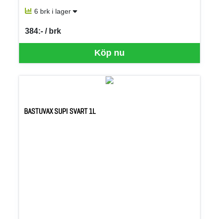
6 brk i lager
384:- / brk
SEK per BRK
Köp nu
BASTUVAX SUPI SVART 1L