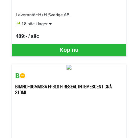
Leverantör:H+H Sverige AB
18 säc i lager
489:- / säc
SEK per SÄC
Köp nu
BRANDFOGMASSA FP310 FIRESEAL INTEMESCENT GRÅ
310ML