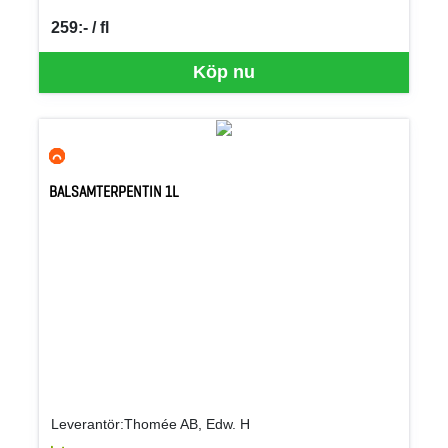
259:- / fl
SEK per FL
Köp nu
BALSAMTERPENTIN 1L
Leverantör:Thomée AB, Edw. H