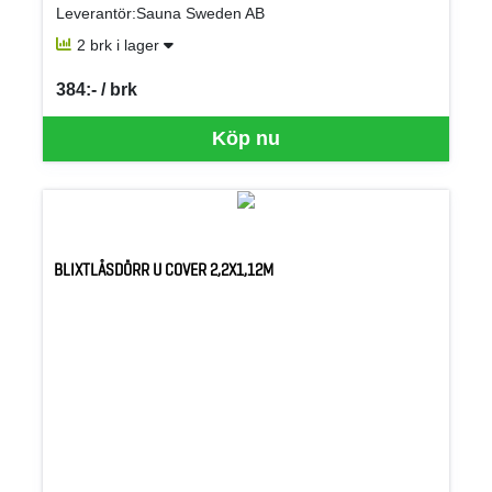
Leverantör:Sauna Sweden AB
2 brk i lager
384:- / brk
SEK per BRK
Köp nu
BLIXTLÅSDÖRR U COVER 2,2X1,12M