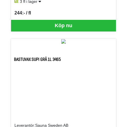
3 fl i lager
244:- / fl
SEK per FL
Köp nu
BASTUVAX SUPI GRÅ 1L 3465
Leverantör:Sauna Sweden AB