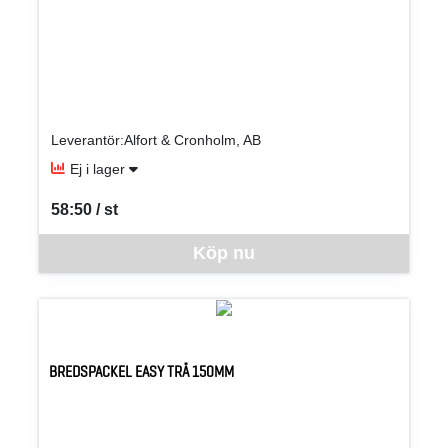
Leverantör:Alfort & Cronholm, AB
Ej i lager
58:50 / st
SEK per ST
Denna vara går inte att beställa via webben just nu, vänligen kon
Köp nu
BREDSPACKEL EASY TRÄ 150MM