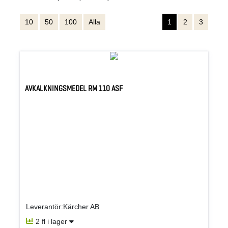
10
50
100
Alla
1
2
3
AVKALKNINGSMEDEL RM 110 ASF
Leverantör:Kärcher AB
2 fl i lager