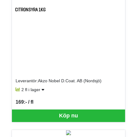
CITRONSYRA 1KG
Leverantör:Akzo Nobel D.Coat. AB (Nordsjö)
2 fl i lager
169:- / fl
SEK per FL
Köp nu