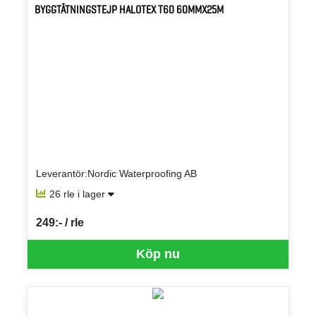
BYGGTÄTNINGSTEJP HALOTEX T60 60MMX25M
Leverantör:Nordic Waterproofing AB
26 rle i lager
249:- / rle
SEK per RLE
Köp nu