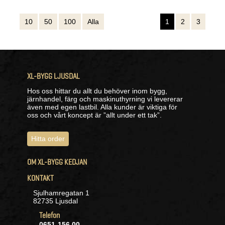
10
50
100
Alla
1
2
3
XL-BYGG LJUSDAL
Hos oss hittar du allt du behöver inom bygg,
järnhandel, färg och maskinuthyrning vi levererar
även med egen lastbil. Alla kunder är viktiga för
oss och vårt koncept är ”allt under ett tak”.
Hitta order
OM XL-BYGG KEDJAN
KONTAKT
Sjulhamregatan 1
82735 Ljusdal
Telefon
0651-156 00