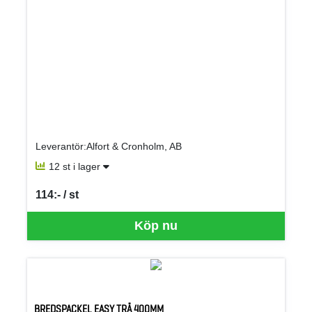
Leverantör:Alfort & Cronholm, AB
12 st i lager
114:- / st
SEK per ST
Köp nu
BREDSPACKEL EASY TRÄ 400MM