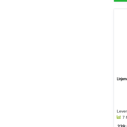
Linjem
7 
239:-