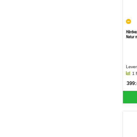
Hårdva
Natur m
Lever
1 
399:-
SEK 