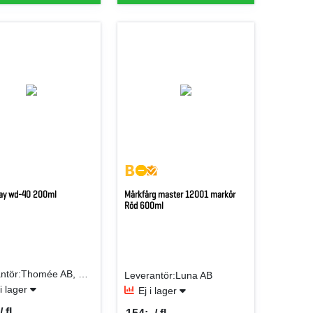
ray wd-40 200ml
Märkfärg master 12001 markör
Röd 600ml
Leverantör:Thomée AB, Edw. H
Leverantör:Luna AB
 i lager
Ej i lager
 fl