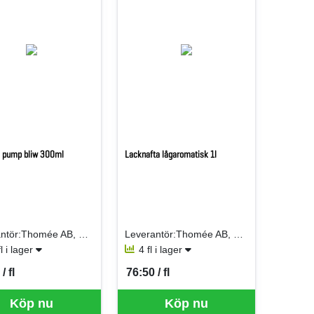
l pump bliw 300ml
Lacknafta lågaromatisk 1l
Leverantör:Thomée AB, Edw. H
Leverantör:Thomée AB, Edw. H
l i lager
4 fl i lager
/ fl
76:50 / fl
er FL
SEK per FL
Köp nu
Köp nu