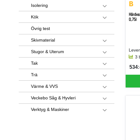
Isolering
Hårdva
Kök
0,75l
Övrig test
Skivmaterial
Lever
Stugor & Uterum
3 
Tak
534:-
SEK 
Trä
Värme & VVS
Veckebo Såg & Hyvleri
Verktyg & Maskiner