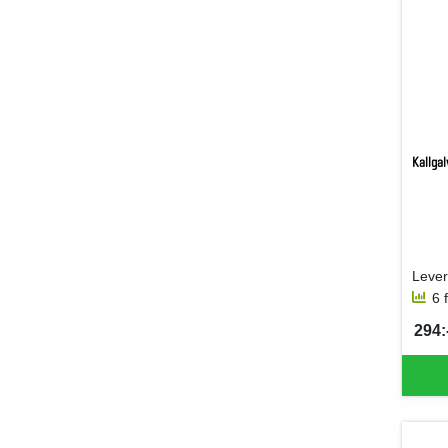
Kallgal
6 
294:-
SEK 