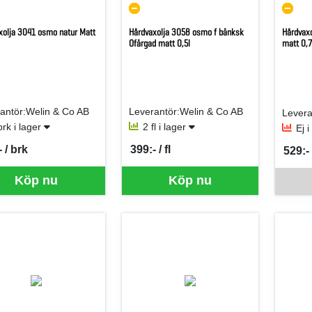
xolja 3041 osmo natur Matt
Hårdvaxolja 3058 osmo f bänksk
Hårdvaxo
Ofärgad matt 0,5l
matt 0,7
antör:Welin & Co AB
Leverantör:Welin & Co AB
Levera
brk i lager
2 fl i lager
Ej 
 / brk
399:- / fl
529:- 
per BRK
SEK per FL
SEK p
Denna va
Köp nu
Köp nu