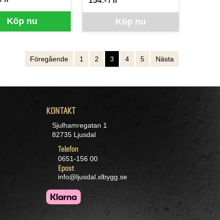
154:- / fl
er FL
SEK per FL
Denna vara går inte att beställa via webben j
Köp nu
Köp nu
Föregående
1
2
3
4
5
Nästa
KONTAKT
Sjulhamregatan 1
82735 Ljusdal
Telefon
0651-156 00
Epost
info@ljusdal.xlbygg.se