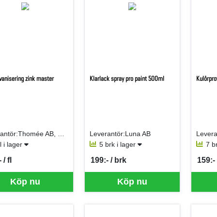
vanisering zink master
Klarlack spray pro paint 500ml
Kulörpro
Leverantör:Thomée AB, Edw. H
Leverantör:Luna AB
Levera
fl i lager
5 brk i lager
7 b
 / fl
199:- / brk
159:- 
per FL
SEK per BRK
SEK p
Köp nu
Köp nu