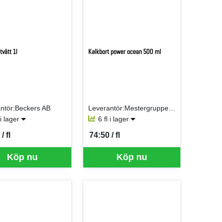
vätt 1l
Kalkbort power ocean 500 ml
ntör:Beckers AB
Leverantör:Mestergruppen Logistik
 i lager
6 fl i lager
/ fl
74:50 / fl
er FL
SEK per FL
Köp nu
Köp nu