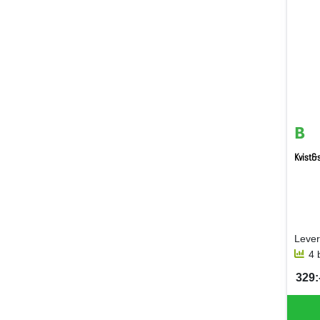
Kvist&
Lever
4 
329:-
SEK 