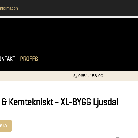
information
ONTAKT
PROFFS
0651-156 00
 & Kemtekniskt - XL-BYGG Ljusdal
rera