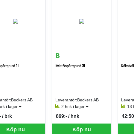
spärrgrund 1l
Kvist&spärrgrund 3l
Kökstvå
antör:Beckers AB
Leverantör:Beckers AB
brk i lager
2 hnk i lager
13 f
 / brk
869:- / hnk
42:50 
per BRK
SEK per HNK
SEK p
Köp nu
Köp nu