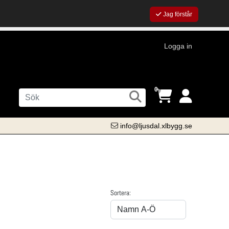
Jag förstår
Logga in
0
info@ljusdal.xlbygg.se
Sortera: