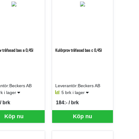
v träfasad bas a 0,45l
Kulörprov träfasad bas c 0,45l
ntör:Beckers AB
Leverantör:Beckers AB
rk i lager
5 brk i lager
/ brk
184:- / brk
er BRK
SEK per BRK
Köp nu
Köp nu