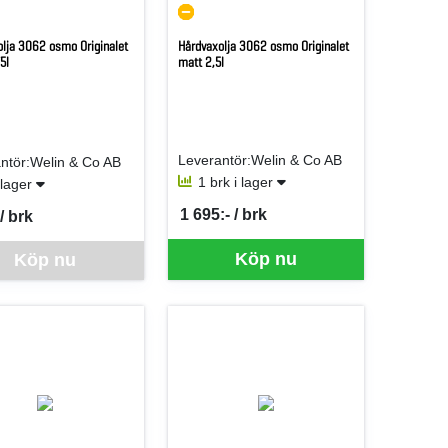
lja 3062 osmo Originalet
Hårdvaxolja 3062 osmo Originalet
5l
matt 2,5l
Leverantör:Welin & Co AB
ntör:Welin & Co AB
1 brk i lager
i lager
1 695:- / brk
/ brk
SEK per BRK
er BRK
ra går inte att beställa via webben just nu, vänligen kontakta butiken f
Köp nu
Köp nu