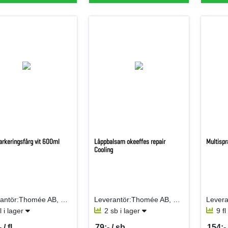
arkeringsfärg vit 600ml
Läppbalsam okeeffes repair
Multisp
Cooling
Leverantör:Thomée AB, Edw. H
Leverantör:Thomée AB, Edw. H
fl i lager
2 sb i lager
9 fl
 / fl
79:- / sb
154:- /