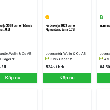
xolja 3068 osmo f bänksk
Hårdvaxolja 3073 osmo
Inomhust
att 0,5l
Pigmenterad terra 0,75l
antör:Welin & Co AB
Leverantör:Welin & Co AB
Levera
fl i lager
2 brk i lager
4 fl
 / fl
534:- / brk
84:50 
per FL
SEK per BRK
SEK p
Köp nu
Köp nu