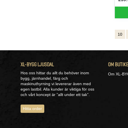
SEK 
10
XL-BYGG LJUSDAL
OM BUTIK
Hos oss hittar du allt du behöver inom
Om XL-BYG
bygg, järnhandel, färg och
maskinuthyrning vi levererar även med
egen lastbil. Alla kunder är viktiga för oss
och vårt koncept är ”allt under ett tak”.
Hitta order