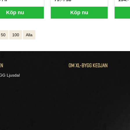
per FL
SEK per SB
SEK p
Köp nu
Köp nu
50
100
Alla
EN
OM XL-BYGG KEDJAN
G Ljusdal