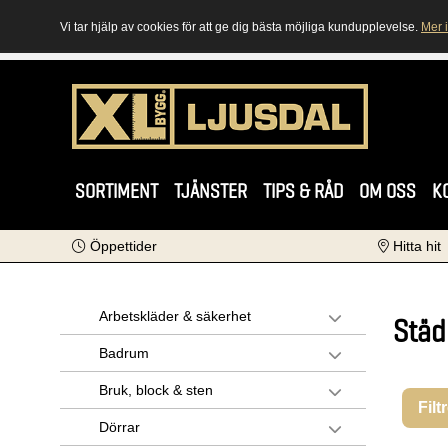
Vi tar hjälp av cookies för att ge dig bästa möjliga kundupplevelse.
Mer 
SORTIMENT
TJÄNSTER
TIPS & RÅD
OM OSS
K
Öppettider
Hitta hit
Arbetskläder & säkerhet
Städ
Badrum
Bruk, block & sten
Filt
Dörrar